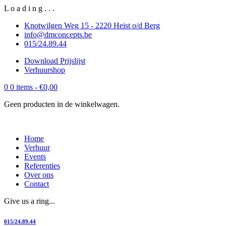
L
o
a
d
i
n
g
.
.
.
Knotwilgen Weg 15 - 2220 Heist o/d Berg
info@dmconcepts.be
015/24.89.44
Download Prijslijst
Verhuurshop
0
0 items -
€
0,00
Geen producten in de winkelwagen.
Home
Verhuur
Events
Referenties
Over ons
Contact
Give us a ring...
015/24.89.44