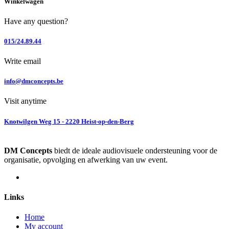
Winkelwagen
Have any question?
015/24.89.44
Write email
info@dmconcepts.be
Visit anytime
Knotwilgen Weg 15 - 2220 Heist-op-den-Berg
DM Concepts
biedt de ideale audiovisuele ondersteuning voor de
organisatie, opvolging en afwerking van uw event.
Links
Home
My account