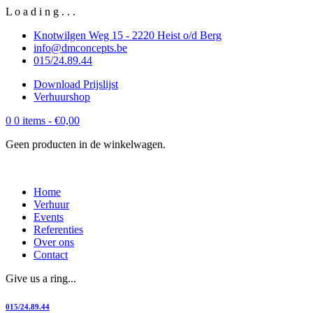
L
o
a
d
i
n
g
.
.
.
Knotwilgen Weg 15 - 2220 Heist o/d Berg
info@dmconcepts.be
015/24.89.44
Download Prijslijst
Verhuurshop
0
0 items -
€
0,00
Geen producten in de winkelwagen.
Home
Verhuur
Events
Referenties
Over ons
Contact
Give us a ring...
015/24.89.44