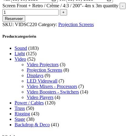
Screen Front + Retro / Crème / 4:3 / 200"- 4m x 3m quantity
Reserveer
SKU:
VIDSC220
Category:
Projection Screens
Productcategorieën
Sound
(183)
Light
(125)
Video
(52)
Video Projectors
(3)
Projection Screens
(8)
Displays
(9)
LED Videowall
(7)
Video Mixers - Processors
(7)
Video Boosters - Switchers
(14)
Video Players
(4)
Power / Cables
(120)
Truss
(50)
Rigging
(43)
Stage
(38)
Backdrop & Deco
(41)